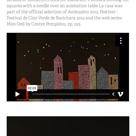
squares with a needle over an animation table.La casa was
part of the official selection of Animasivo 2013, Festiver -
Festival de Cine Verde de Barichara 2014 and the web series
Mon Oeil by Centre Pompidou, ep. 195.