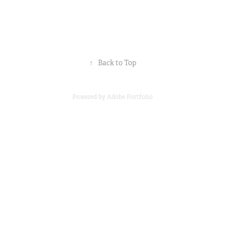
↑
Back to Top
Powered by
Adobe Portfolio